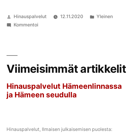
Artikkelin
Julkaistu
Hinauspalvelut
12.11.2020
Yleinen
julkaisija
artikkelia
kategoriassa
Kommentoi
on
Hinauspalvelut
Hämeenlinnassa
ja
Hämeen
Viimeisimmät artikkelit
seudulla
Hinauspalvelut Hämeenlinnassa
ja Hämeen seudulla
Hinauspalvelut
, Ilmaisen julkaisemisen puolesta: