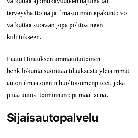
vaikuttaa ajomukavuuteen hajuina tai
terveyshaittoina ja ilmastoinnin epäkunto voi
vaikuttaa suoraan jopa polttoaineen
kulutukseen.
Laatu Hinauksen ammattitaitoinen
henkilökunta suorittaa tilauksesta yleisimmät
auton ilmastoinnin huoltotoimenpiteet, joka
pitää autosi toiminnan optimaalisena.
Sijaisautopalvelu